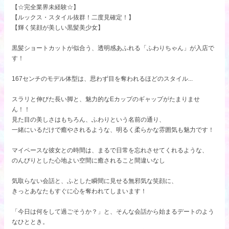
【☆完全業界未経験☆】
【ルックス・スタイル抜群！二度見確定！】
【輝く笑顔が美しい黒髪美少女】
黒髪ショートカットが似合う、透明感あふれる「ふわりちゃん」が入店で
す！
167センチのモデル体型は、思わず目を奪われるほどのスタイル...
スラリと伸びた長い脚と、魅力的なEカップのギャップがたまりませ
ん！！
見た目の美しさはもちろん、ふわりという名前の通り、
一緒にいるだけで癒やされるような、明るく柔らかな雰囲気も魅力です！
マイペースな彼女との時間は、まるで日常を忘れさせてくれるような、
のんびりとした心地よい空間に癒されること間違いなし
気取らない会話と、ふとした瞬間に見せる無邪気な笑顔に、
きっとあなたもすぐに心を奪われてしまいます！
「今日は何をして過ごそうか？」と、そんな会話から始まるデートのよう
なひととき。